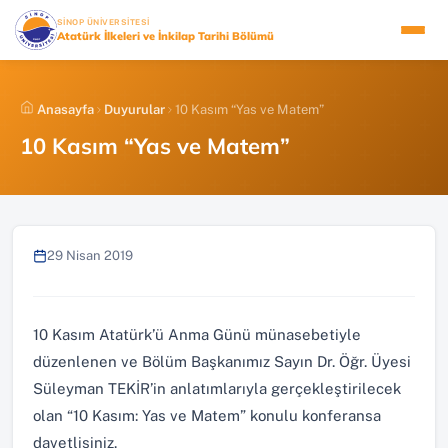
İçeriğe
(YENI SEKMEDE AÇILIR)
SİNOP ÜNİVERSİTESİ
atla
Atatürk İlkeleri ve İnkilap Tarihi Bölümü
Anasayfa
Duyurular
10 Kasım “Yas ve Matem”
10 Kasım “Yas ve Matem”
29 Nisan 2019
10 Kasım Atatürk’ü Anma Günü münasebetiyle
düzenlenen ve Bölüm Başkanımız Sayın Dr. Öğr. Üyesi
Süleyman TEKİR’in anlatımlarıyla gerçekleştirilecek
olan “10 Kasım: Yas ve Matem” konulu konferansa
davetlisiniz.