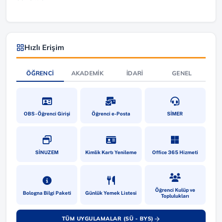
Hızlı Erişim
ÖĞRENCI
AKADEMIK
İDARI
GENEL
(yeni sekmede açılır)
(yeni sekmede açılır)
(yeni sekmede a
OBS - Öğrenci Girişi
Öğrenci e-Posta
SİMER
(yeni sekmede açılır)
(yeni sekmede açılır)
(yeni sekmede a
SİNUZEM
Kimlik Kartı Yenileme
Office 365 Hizmeti
(yeni sekmede açılır)
(yeni sekmede açılır)
(yeni sekmede a
Öğrenci Kulüp ve
Bologna Bilgi Paketi
Günlük Yemek Listesi
Toplulukları
TÜM UYGULAMALAR (SÜ - BYS)