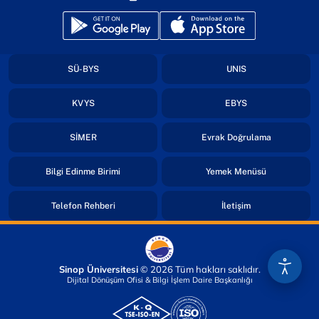
(yeni sekmede açılır)
(yeni sekmede açılır)
(yeni sekmede açılır)
(yeni sekmede açıl
SÜ-BYS
UNIS
(yeni sekmede açılır)
(yeni sekmede açıl
KVYS
EBYS
(yeni sekmede açılır)
(yeni sekmed
SİMER
Evrak Doğrulama
(yeni sekmede açılır)
(yeni sekmede
Bilgi Edinme Birimi
Yemek Menüsü
(yeni sekmede açılır)
(yeni sekmede açı
Telefon Rehberi
İletişim
Sinop Üniversitesi
© 2026 Tüm hakları saklıdır.
Dijital Dönüşüm Ofisi & Bilgi İşlem Daire Başkanlığı