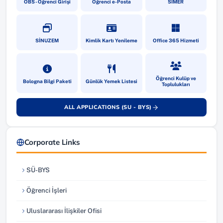
OBS - Öğrenci Girişi
Öğrenci e-Posta
SİMER
(yeni sekmede açılır)
(yeni sekmede açılır)
(yeni sekmede a
SİNUZEM
Kimlik Kartı Yenileme
Office 365 Hizmeti
(yeni sekmede açılır)
(yeni sekmede açılır)
(yeni sekmede a
Öğrenci Kulüp ve
Bologna Bilgi Paketi
Günlük Yemek Listesi
Toplulukları
ALL APPLICATIONS (SU - BYS)
(yeni sekmede açılır)
Corporate Links
SÜ-BYS
(yeni sekmede açılır)
Öğrenci İşleri
(yeni sekmede açılır)
Uluslararası İlişkiler Ofisi
(yeni sekmede açılır)