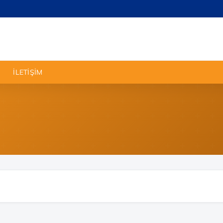
İLETIŞIM