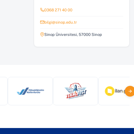
0368 271 40 00
bilgi@sinop.edu.tr
Sinop Üniversitesi, 57000 Sinop
sekmede açılır)
(yeni sekmede açılır)
(yeni sekmede açılır)
(yeni 